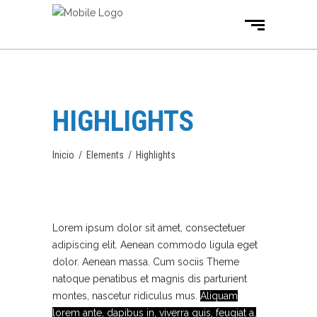
HIGHLIGHTS
Inicio
/
Elements
/
Highlights
Lorem ipsum dolor sit amet, consectetuer
adipiscing elit. Aenean commodo ligula eget
dolor. Aenean massa. Cum sociis Theme
natoque penatibus et magnis dis parturient
montes, nascetur ridiculus mus.
Aliquam
lorem ante, dapibus in, viverra quis, feugiat a,