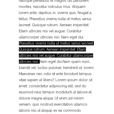
natoque penatibus et magnis dis parturient
montes, nascetur ridiculus mus. Aliquam
lorem ante, dapibus in, viverra quis, feugiat a,
tellus. Phasellus viverra nulla ut metus varius
laoreet. Quisque rutrum. Aenean imperdiet.
Etiam ultricies nisi vel augue. Curabitur
ullamcorper ultricies nisi. Nam eget dui.
Phasellus viverra nulla ut metus varius laoreet.
Quisque rutrum. Aenean imperdiet. Etiam
ultricies nisi vel augue. Curabitur ullamcorper
ultricies nisi.
Nam eget dui.Nam quam nunc,
blandit vel, luctus pulvinar, hendrerit id, lorem.
Maecenas nec odio et ante tincidunt tempus
vitae sapien ut libero? Lorem ipsum dolor sit
amet, consectetur adipisicing elit, sed do
eiusmod reus tempor incididunt ut labore et
dolore magna aliqua. Ut enim ad minim
veniam, quis nostrud exercitation ullamco
laboris nisi ut aliquip ex ea commodo