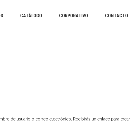
OS
CATÁLOGO
CORPORATIVO
CONTACTO
Tapabocas Industriales
Aparatos y productos 
terapéuticos
Bandas / Tubing
Cintas Kinesiológicas
Tapabocas Industriales
Aparatos y productos 
Faja adelganzante
terapéuticos
Protectores de colchón
Bandas / Tubing
Cintas Kinesiológicas
Faja adelganzante
Protectores de colchón
nombre de usuario o correo electrónico. Recibirás un enlace para crea
orio