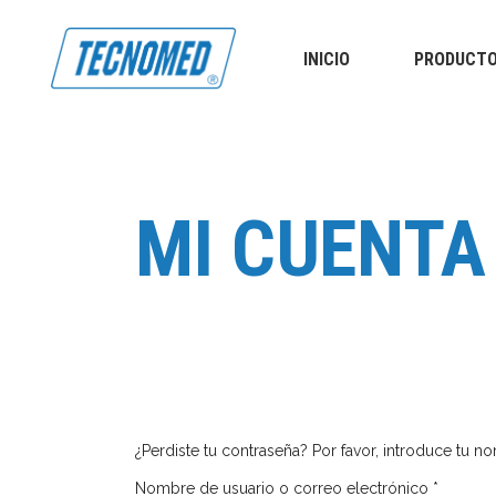
INICIO
PRODUCT
Columna / Abdomen
Plantillas
Cuello
Taloneras
Hombro / Codo
Separador de dedos
Mano / Muñeca
Columna / Abdomen
Plantillas
MI CUENTA
Muslo rodilla pantorrilla
Cuello
Taloneras
Tobillo/Pie
Hombro / Codo
Separador de dedos
Mano / Muñeca
Muslo rodilla pantorrilla
Tobillo/Pie
¿Perdiste tu contraseña? Por favor, introduce tu 
Obligat
Nombre de usuario o correo electrónico
*