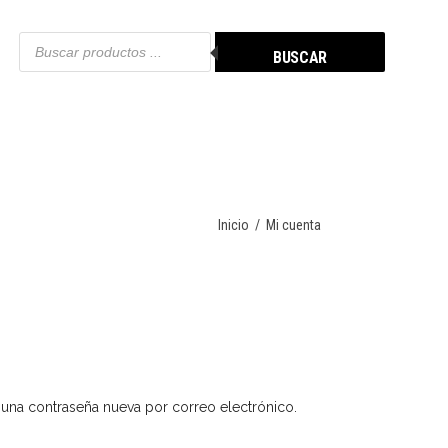
Búsqueda
de
BUSCAR
productos
Ropa Deportiva
Cierres De Contacto – KRIK
Cinturones
Bandas/Tubing
Cintas Kinesiológicas
Ropa Deportiva
Cierres De Contacto – KRIK
Cinturones
Inicio
/
Mi cuenta
Bandas/Tubing
Cintas Kinesiológicas
r una contraseña nueva por correo electrónico.