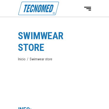
SWIMWEAR
STORE
Inicio
/
Swimwear store