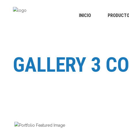
INICIO
PRODUCT
Columna / 
Cuello
Hombro / C
Mano / Muñ
Columna / 
GALLERY 3 C
Muslo rodilla
Cuello
Tobillo/Pie
Hombro / C
Mano / Muñ
Muslo rodilla 
Tobillo/Pie
CITY RUNNING