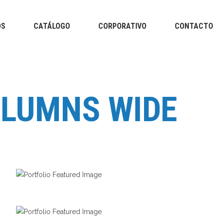
OS
CATÁLOGO
CORPORATIVO
CONTACTO
Abdomen
Plantillas
Tapabocas Industri
Taloneras
odo
Separador de dedos
eca
Abdomen
Plantillas
OLUMNS WIDE
Tapabocas Industria
 pantorrilla
Taloneras
odo
Separador de dedos
eca
pantorrilla
BLACK BIKE