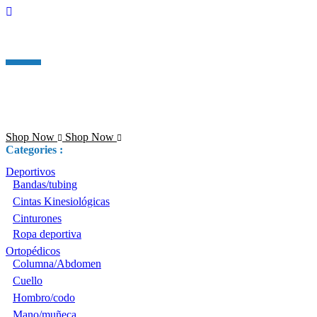
NEW IN STORE
Lorem ipsum dolor sit amet, consectetur adip is cing elit, sed do
eiusmod tempor
Shop Now
Shop Now
Categories :
Deportivos
Bandas/tubing
Cintas Kinesiológicas
Cinturones
Ropa deportiva
Ortopédicos
Columna/Abdomen
Cuello
Hombro/codo
Mano/muñeca