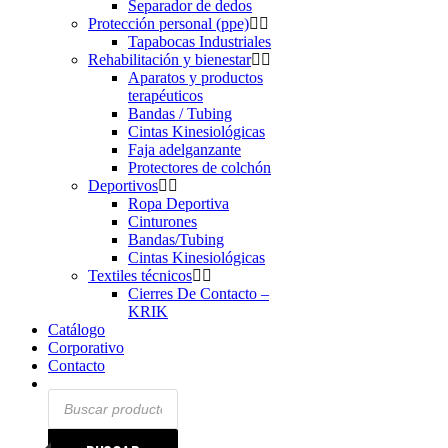
Separador de dedos
Protección personal (ppe)
Tapabocas Industriales
Rehabilitación y bienestar
Aparatos y productos
terapéuticos
Bandas / Tubing
Cintas Kinesiológicas
Faja adelganzante
Protectores de colchón
Deportivos
Ropa Deportiva
Cinturones
Bandas/Tubing
Cintas Kinesiológicas
Textiles técnicos
Cierres De Contacto –
KRIK
Catálogo
Corporativo
Contacto
Búsqueda
de
productos