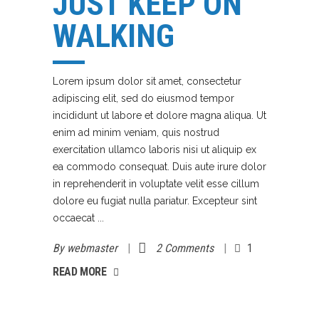
JUST KEEP ON
WALKING
Lorem ipsum dolor sit amet, consectetur
adipiscing elit, sed do eiusmod tempor
incididunt ut labore et dolore magna aliqua. Ut
enim ad minim veniam, quis nostrud
exercitation ullamco laboris nisi ut aliquip ex
ea commodo consequat. Duis aute irure dolor
in reprehenderit in voluptate velit esse cillum
dolore eu fugiat nulla pariatur. Excepteur sint
occaecat
By
webmaster
2 Comments
1
AD MORE
READ MORE