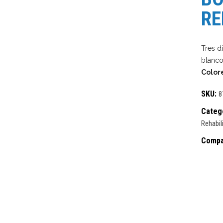
RE
Tres d
blanco
Color
SKU:
8
Categ
Rehabil
Compa