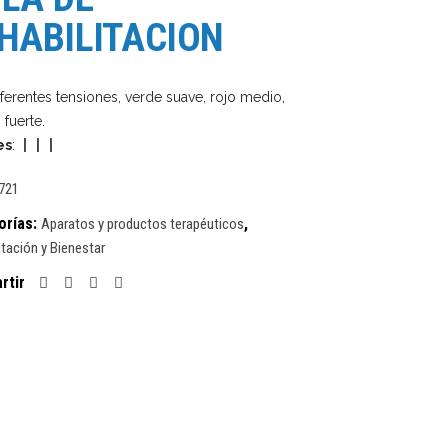
HABILITACION
iferentes tensiones, verde suave, rojo medio,
 fuerte.
es
:
|
|
|
721
orías:
,
Aparatos y productos terapéuticos
itación y Bienestar
rtir