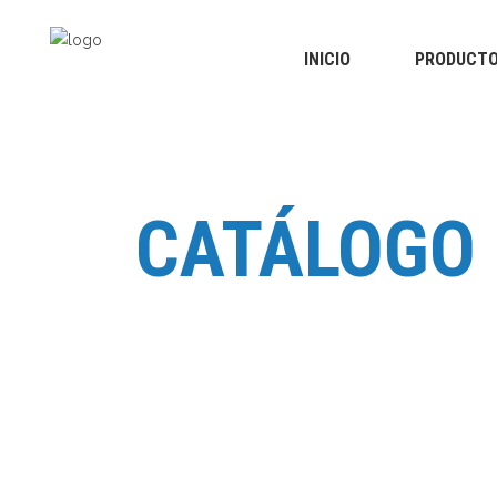
INICIO
PRODUCT
Columna / Abdomen
Plantillas
Cuello
Taloneras
Hombro / Codo
Separador de dedos
Mano / Muñeca
Columna / Abdomen
Plantillas
CATÁLOGO
Muslo rodilla pantorrilla
Cuello
Taloneras
Tobillo/Pie
Hombro / Codo
Separador de dedos
Mano / Muñeca
Muslo rodilla pantorrilla
Tobillo/Pie