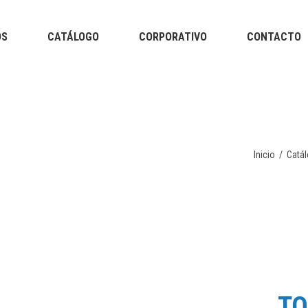
OS
CATÁLOGO
CORPORATIVO
CONTACTO
Tapabocas Industriales
Aparatos y productos 
terapéuticos
Bandas / Tubing
Cintas Kinesiológicas
Tapabocas Industriales
Aparatos y productos 
Faja adelganzante
Inicio
/
Catá
terapéuticos
Protectores de colchón
Bandas / Tubing
Cintas Kinesiológicas
Faja adelganzante
Protectores de colchón
TO