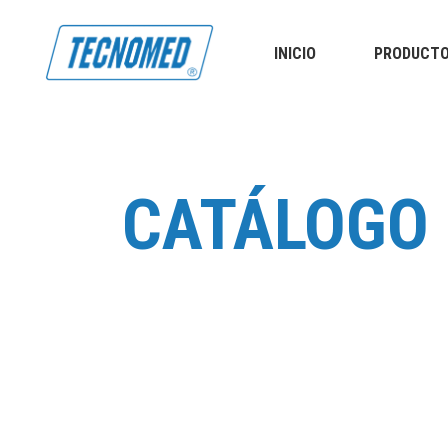
INICIO
PRODUCT
Columna / Abdomen
Plantillas
Cuello
Taloneras
Hombro / Codo
Separador de dedos
Mano / Muñeca
Columna / Abdomen
Plantillas
CATÁLOGO
Muslo rodilla pantorrilla
Cuello
Taloneras
Tobillo/Pie
Hombro / Codo
Separador de dedos
Mano / Muñeca
Muslo rodilla pantorrilla
Tobillo/Pie