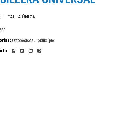
: |
TALLA ÚNICA
|
580
orías:
,
Ortopédicos
Tobillo/pie
rtir